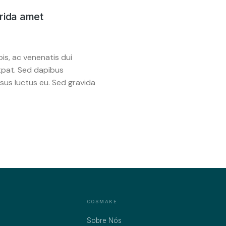
rida amet
pis, ac venenatis dui
utpat. Sed dapibus
isus luctus eu. Sed gravida
COSMAKE
Sobre Nós