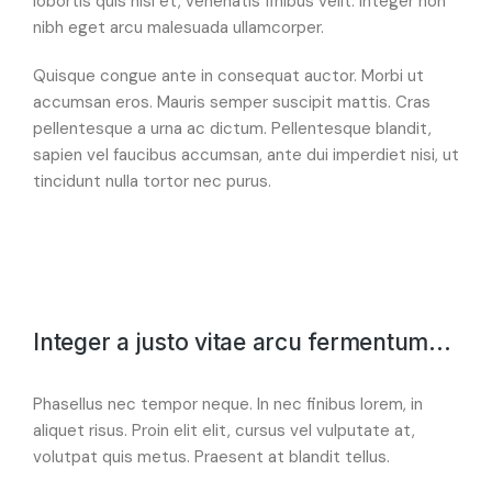
lobortis quis nisi et, venenatis finibus velit. Integer non
nibh eget arcu malesuada ullamcorper.
Quisque congue ante in consequat auctor. Morbi ut
accumsan eros. Mauris semper suscipit mattis. Cras
pellentesque a urna ac dictum. Pellentesque blandit,
sapien vel faucibus accumsan, ante dui imperdiet nisi, ut
tincidunt nulla tortor nec purus.
Integer a justo vitae arcu fermentum...
Phasellus nec tempor neque. In nec finibus lorem, in
aliquet risus. Proin elit elit, cursus vel vulputate at,
volutpat quis metus. Praesent at blandit tellus.