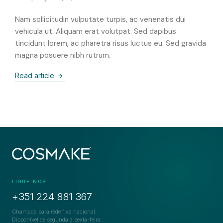
Nam sollicitudin vulputate turpis, ac venenatis dui
vehicula ut. Aliquam erat volutpat. Sed dapibus
tincidunt lorem, ac pharetra risus luctus eu. Sed gravida
magna posuere nibh rutrum.
Read article
LIGUE-NOS
+351 224 881 367
Chamada para rede fixa nacional.
Disponível de segunda a sexta-feira.