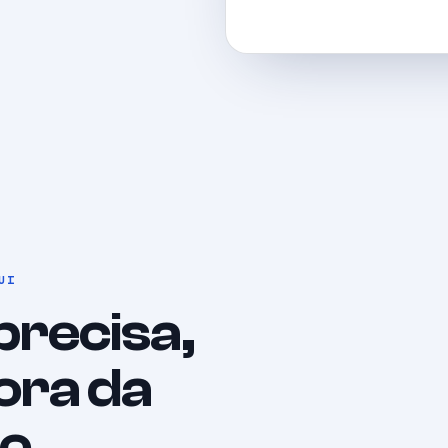
UI
precisa,
ora da
o.