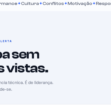
Cultura
Conflitos
Motivação
Responsabilid
ALERTA
pa sem
 vistas.
a técnica. É de liderança.
nde-se.