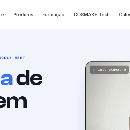
re
Produtos
Formação
COSMAKE Tech
Cale
OOGLE MEET
ça
de
TIAGO CARVALHO
 em