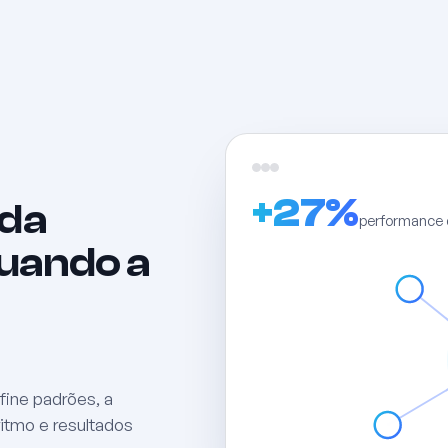
+27%
 da
performance 
uando a
fine padrões, a
ritmo e resultados