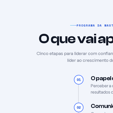
PROGRAMA DA MAS
O que vai 
Cinco etapas para liderar com confia
líder ao crescimento d
O papel 
01
Perceber a d
resultados 
Comunic
02