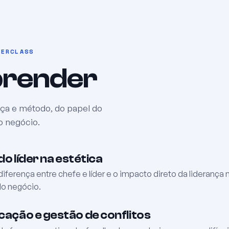
TERCLASS
aprender
nça e método, do papel do
o negócio.
do líder na estética
iferença entre chefe e líder e o impacto direto da liderança 
do negócio.
ação e gestão de conflitos