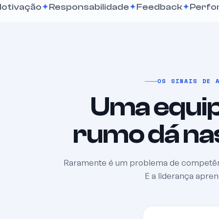
o
Responsabilidade
Feedback
Performance
OS SINAIS DE 
Uma equi
rumo dá nas
Raramente é um problema de competênci
E a liderança apre