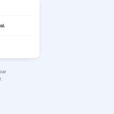
l.
.
car
.