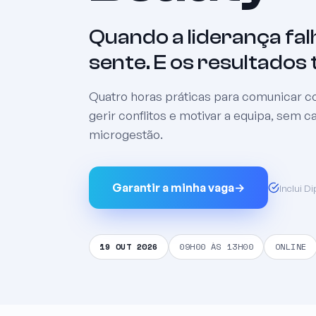
Quando a liderança fal
sente. E os resultado
Quatro horas práticas para comunicar c
gerir conflitos e motivar a equipa, sem ca
microgestão.
Garantir a minha vaga
→
Inclui D
19 OUT 2026
09H00 ÀS 13H00
ONLINE