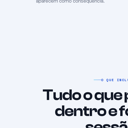
aparecem como consequência.
O QUE INCL
Tudo o que 
dentro e f
sessã