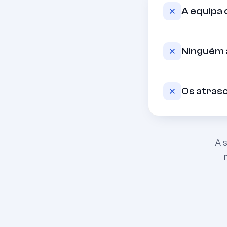
A equipa 
Ninguém a
Os atraso
A 