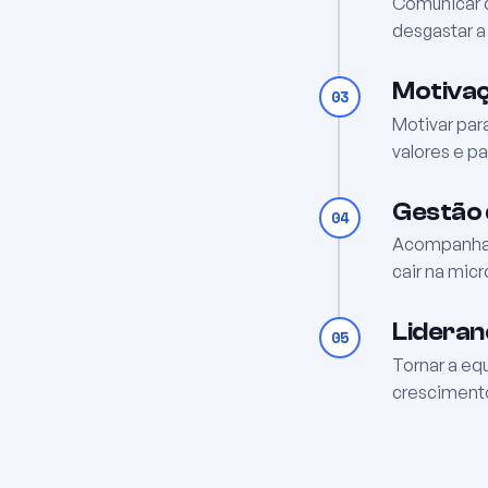
Comunicar d
desgastar a
Motivaç
03
Motivar para
valores e pa
Gestão 
04
Acompanhar 
cair na mic
Lideran
05
Tornar a eq
cresciment