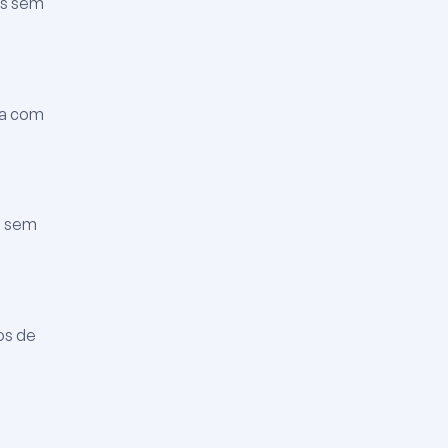
is sem
ura com
, sem
os de