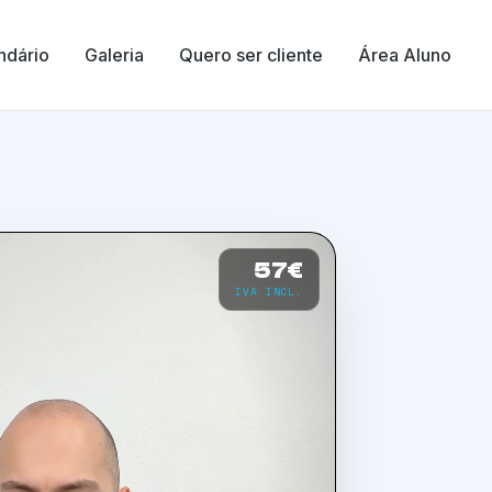
ndário
Galeria
Quero ser cliente
Área Aluno
57€
IVA INCL.