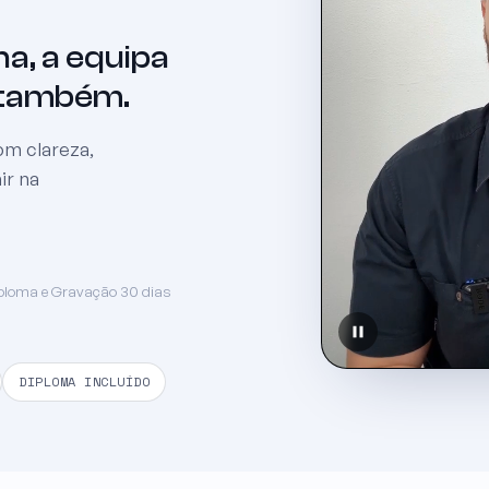
ha, a equipa
s também.
om clareza,
ir na
iploma e Gravação 30 dias
DIPLOMA INCLUÍDO