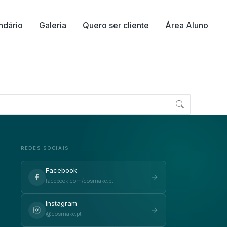
ndário
Galeria
Quero ser cliente
Área Aluno
REDES SOCIAIS
Facebook
facebook.com/cosmake.pt
Instagram
@cosmake.pt