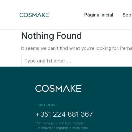
Página Inicial
Sob
Nothing Found
It seems we can’t find what you’re looking for. Perh
LIGUE-NOS
+351 224 881 367
Chamada para rede fixa nacional.
Disponível de segunda a sexta-feira.