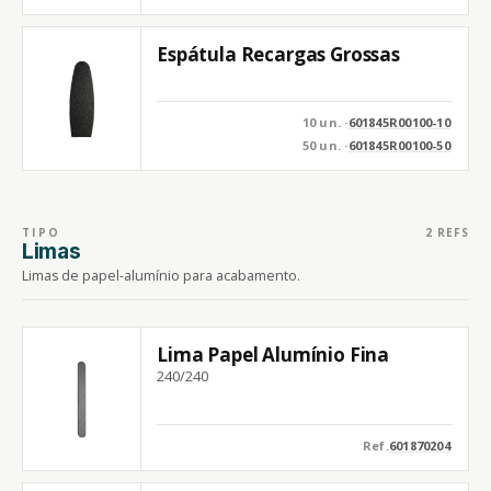
Espátula Recargas Grossas
10 un. ·
601845R00100-10
50 un. ·
601845R00100-50
TIPO
2 REFS
Limas
Limas de papel-alumínio para acabamento.
Lima Papel Alumínio Fina
240/240
Ref.
601870204