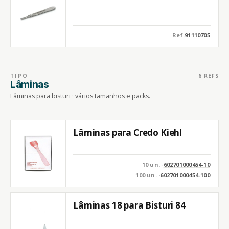
Ref.
91110705
TIPO
6 REFS
Lâminas
Lâminas para bisturi · vários tamanhos e packs.
Lâminas para Credo Kiehl
10 un. ·
602701000454-10
100 un. ·
602701000454-100
Lâminas 18 para Bisturi 84