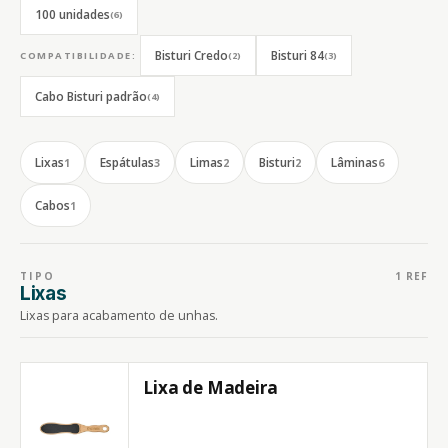
100 unidades
(6)
Bisturi Credo
Bisturi 84
COMPATIBILIDADE:
(2)
(3)
Cabo Bisturi padrão
(4)
Lixas
Espátulas
Limas
Bisturi
Lâminas
1
3
2
2
6
Cabos
1
TIPO
1 REF
Lixas
Lixas para acabamento de unhas.
Lixa de Madeira