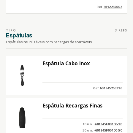
Ref.
9312230502
TIPO
3 REFS
Espátulas
Espátulas reutilizáveis com recargas descartáveis.
Espátula Cabo Inox
Ref.
601845255316
Espátula Recargas Finas
10 un. ·
601845F00100-10
50 un. ·
601845F00100-50