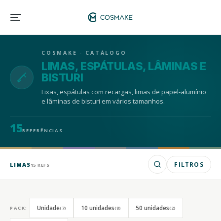
COSMAKE · CATÁLOGO
LIMAS, ESPÁTULAS, LÂMINAS E
BISTURI
Lixas, espátulas com recargas, limas de papel-alumínio
e lâminas de bisturi em vários tamanhos.
15
REFERÊNCIAS
FILTROS
LIMAS
15 REFS
Unidade
10 unidades
50 unidades
PACK:
(7)
(8)
(2)